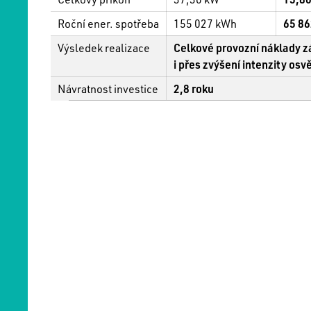
Roční ener. spotřeba
155 027 kWh
65 8
Výsledek realizace
Celkové provozní náklady z
i přes zvýšení intenzity osv
Návratnost investice
2,8 roku