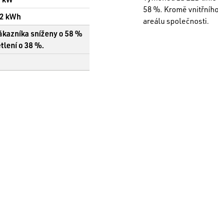
58 %. Kromě vnitřního 
62 kWh
areálu společnosti.
ákazníka sníženy o 58 %
ětlení o 38 %.