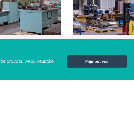
ýze provozu webu neustále
Přijmout vše
SOLAR
Střechy
Parkoviště
e
Země
Čištění
Reference