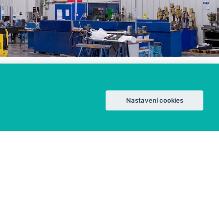
Nastavení cookies
OSVĚTLENÍ
Renovace
Nové budovy
Veřejné osvětlení
Reference