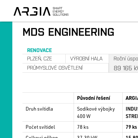
MDS ENGINEERING
RENOVACE
PLZEŇ, CZE
VÝROBNÍ HALA
Roční úspo
89 165
k
PRŮMYSLOVÉ OSVĚTLENÍ
Původní řešení
ARGIA
Druh svítidla
Sodíkové výbojky
INDU
400 W
STRE
Počet svítidel
78 ks
79 ks
Celkový příkon
37,30 kW
15,8