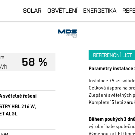
SOLAR
OSVĚTLENÍ
ENERGETIKA
REF
REFERENČNÍ LIST
ra
58 %
Wh
Parametry instalace:
Instalace 79 ks svíti
Celková úspora na pr
Zlepšení světelných 
 světelné řešení
Kompletní 5 letá záru
STRY HBL 216 W,
ET ALGL
Během pouhých 3 dn
výrobní hale společn
Výměnou za LED liniov
0 kW