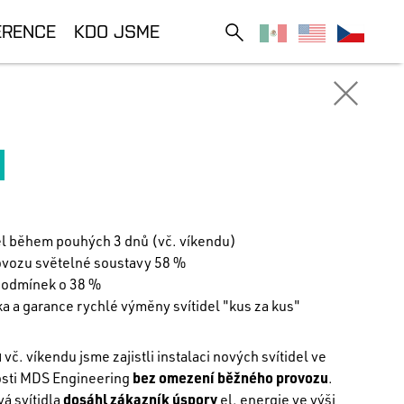
ERENCE
KDO JSME
del během pouhých 3 dnů (vč. víkendu)
ovozu světelné soustavy 58 %
podmínek o 38 %
ka a garance rychlé výměny svítidel "kus za kus"
ů
vč. víkendu jsme zajistli instalaci nových svítidel ve
osti MDS Engineering
bez omezení běžného provozu
.
á svítidla
dosáhl zákazník úspory
el. energie ve výši