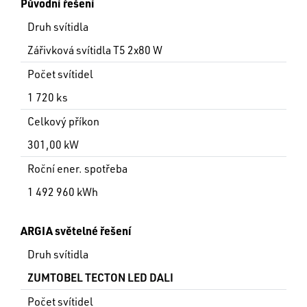
Původní řešení
Druh svítidla
Zářivková svítidla T5 2x80 W
Počet svítidel
1 720 ks
Celkový příkon
301,00 kW
Roční ener. spotřeba
1 492 960 kWh
ARGIA světelné řešení
Druh svítidla
ZUMTOBEL TECTON LED DALI
Počet svítidel