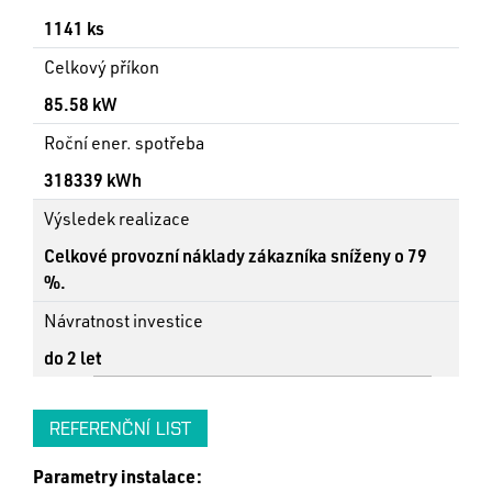
1141 ks
Celkový příkon
85.58 kW
Roční ener. spotřeba
318339 kWh
Výsledek realizace
Celkové provozní náklady zákazníka sníženy o 79
%.
Návratnost investice
do 2 let
REFERENČNÍ LIST
Parametry instalace: