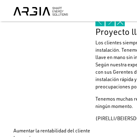
Beneficios Para el Clie
Next
Prev
Close
Proyecto l
Los clientes siempr
instalación. Tenem
llave en mano sin in
Según nuestra exper
con sus Gerentes d
instalación rápida 
preocupaciones posi
Tenemos muchas rea
ningún momento.
(PIRELLI/BEIERS
Aumentar la rentabilidad del cliente