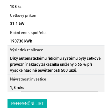
108 ks
Celkový příkon
31.1 kW
Roční ener. spotřeba
190730 kWh
Výsledek realizace
Díky automatickému řídícímu systému byly celkové
provozní náklady zákazníka sníženy o 65 % při
vysoké hladině osvětlenosti 500 luxů.
Návratnost investice
1,8 roku
REFERENČNÍ LIST