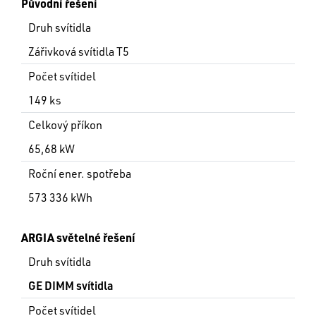
Původní řešení
Druh svítidla
Zářivková svítidla T5
Počet svítidel
149 ks
Celkový příkon
65,68 kW
Roční ener. spotřeba
573 336 kWh
ARGIA světelné řešení
Druh svítidla
GE DIMM svítidla
Počet svítidel