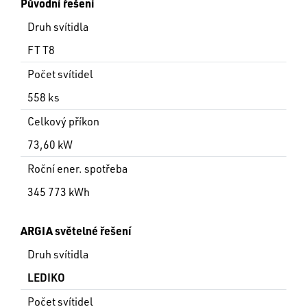
Původní řešení
Druh svítidla
FT T8
Počet svítidel
558 ks
Celkový příkon
73,60 kW
Roční ener. spotřeba
345 773 kWh
ARGIA světelné řešení
Druh svítidla
LEDIKO
Počet svítidel