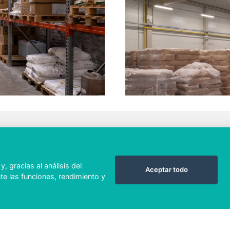
SOLAR
 gracias al análisis del
Aceptar todo
Techo
e las funciones, rendimiento y
os
Estacionamiento
ias
Tierra
s
Limpieza