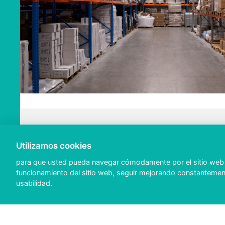
Utilizamos cookies
HOME
para que usted pueda navegar cómodamente por el sitio web y,
Servicios
funcionamiento del sitio web, seguir mejorando constantement
usabilidad.
Benefici
Referenc
Contacto