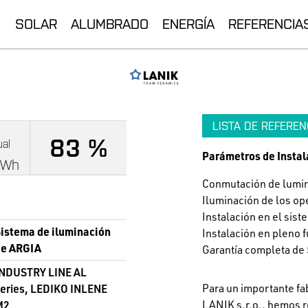
SOLAR
ALUMBRADO
ENERGÍA
REFERENCIA
LISTA DE REFEREN
83 %
ual
Parámetros de Instal
kWh
Conmutación de lumin
Iluminación de los o
Instalación en el si
istema de iluminación
Instalación en pleno 
de ARGIA
Garantía completa de 
INDUSTRY LINE AL
Para un importante fa
eries, LEDIKO INLENE
LANIK s.r.o., hemos r
M2