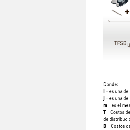
Donde:
i
– es una de 
j
– es una de l
m
– es el me
T
– Costos de
de distribuc
D
– Costos de