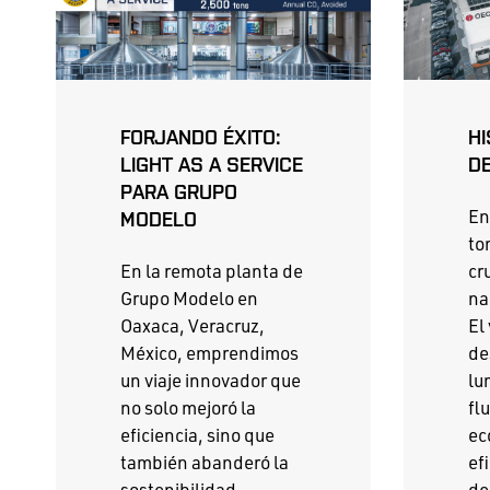
FORJANDO ÉXITO:
HI
LIGHT AS A SERVICE
D
PARA GRUPO
En
MODELO
to
En la remota planta de
cr
Grupo Modelo en
na
Oaxaca, Veracruz,
El
México, emprendimos
de
un viaje innovador que
lu
no solo mejoró la
fl
eficiencia, sino que
ec
también abanderó la
ef
sostenibilidad.
de