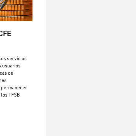
CFE
los servicios
s usuarios
icas de
ones
an permanecer
 los TFSB