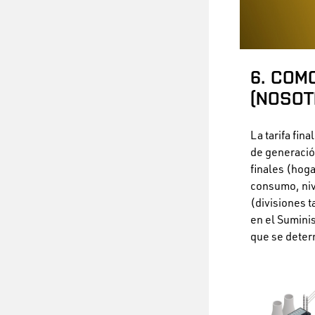
6. COM
(NOSOT
La tarifa fin
de generación
finales (hoga
consumo, nive
(divisiones t
en el Sumini
que se dete