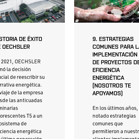
STORIA DE ÉXITO
9. ESTRATEGIAS
E OECHSLER
COMUNES PARA L
IMPLEMENTACIÓN
 2021, OECHSLER
DE PROYECTOS D
mó la decisión
EFICIENCIA
ucial de reescribir su
ENERGÉTICA
rrativa energética.
(NOSOTROS TE
 viaje de la empresa
APOYAMOS)
sde las anticuadas
minarias
En los últimos años,
uorescentes T5 a un
notado estrategias
osistema de
comunes que
iciencia energética
permitieron a nuest
 última generación
clientes implement