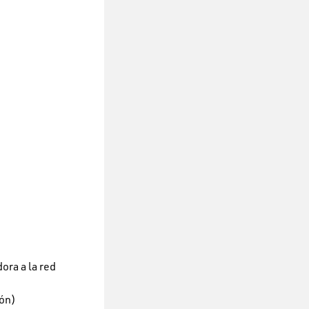
ora a la red
ión)